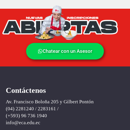
Chatear con un Asesor
Contáctenos
Av. Francisco Boloña 205 y Gilbert Pontón
(04) 2281240 / 2283161 /
(+593) ‪96 736 1940‬
info@eca
.
edu.ec