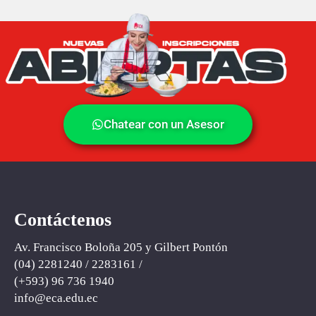
Chatear con un Asesor
Contáctenos
Av. Francisco Boloña 205 y Gilbert Pontón
(04) 2281240 / 2283161 /
(+593) ‪96 736 1940‬
info@eca
.
edu.ec