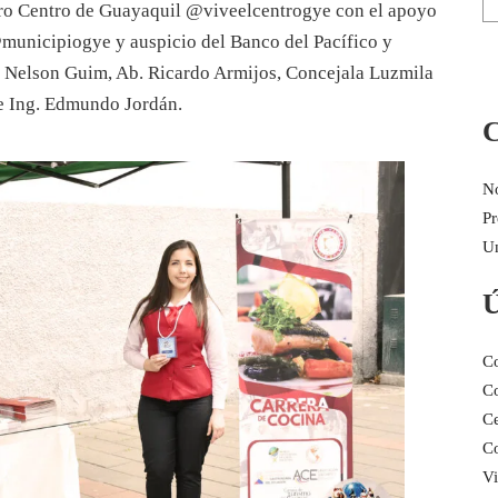
ro Centro de Guayaquil @viveelcentrogye con el apoyo
municipiogye y auspicio del Banco del Pacífico y
r. Nelson Guim, Ab. Ricardo Armijos, Concejala Luzmila
 e Ing. Edmundo Jordán.
C
No
Pr
Un
Ú
Co
Co
Ce
Co
Vi