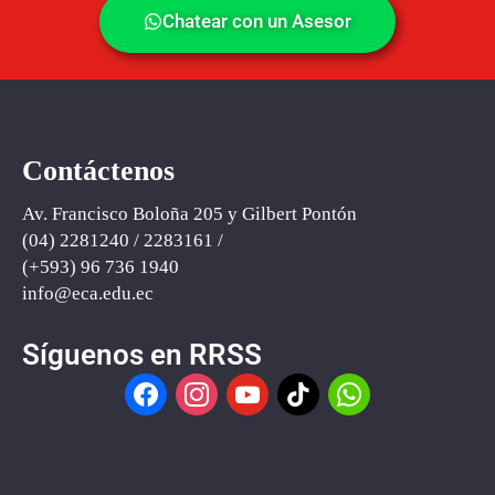
Chatear con un Asesor
Contáctenos
Av. Francisco Boloña 205 y Gilbert Pontón
(04) 2281240 / 2283161 /
(+593) ‪96 736 1940‬
info@eca
.
edu.ec
Síguenos en RRSS