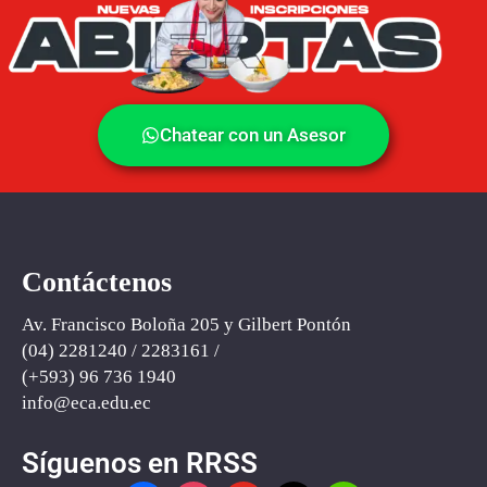
Chatear con un Asesor
Contáctenos
Av. Francisco Boloña 205 y Gilbert Pontón
(04) 2281240 / 2283161 /
(+593) ‪96 736 1940‬
info@eca
.
edu.ec
Síguenos en RRSS