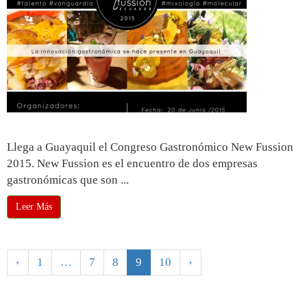
New Fussion Ecuador 2015
Llega a Guayaquil el Congreso Gastronómico New Fussion
2015. New Fussion es el encuentro de dos empresas
gastronómicas que son ...
Leer Más
‹
1
…
7
8
9
10
›